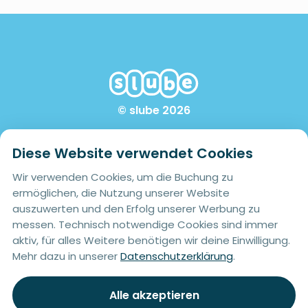
© slube 2026
Navigation
Rechtliches
Diese Website verwendet Cookies
Home
Impressum
Wir verwenden Cookies, um die Buchung zu
Standorte
Datenschutz
ermöglichen, die Nutzung unserer Website
auszuwerten und den Erfolg unserer Werbung zu
Konzept
AGB
messen. Technisch notwendige Cookies sind immer
aktiv, für alles Weitere benötigen wir deine Einwilligung.
Buchen
Kontakt
Mehr dazu in unserer
Datenschutzerklärung
.
FAQ
Cookies
Alle akzeptieren