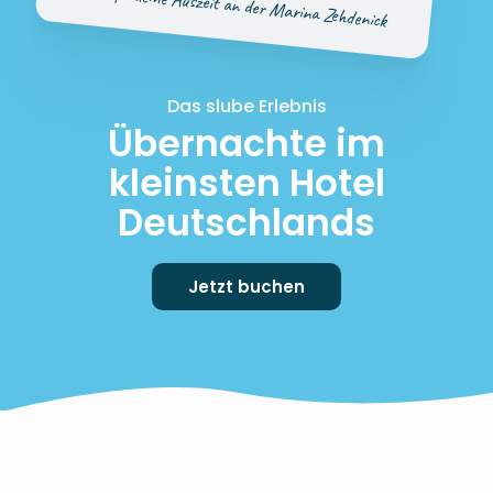
Genieße deine Auszeit an der Marina Zehdenick
Das slube Erlebnis
Übernachte im
kleinsten Hotel
Deutschlands
Jetzt buchen