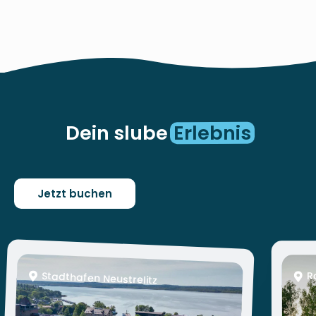
Dein slube
Erlebnis
Jetzt buchen
R
Stadthafen Neustrelitz