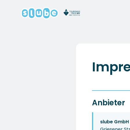
Impr
Anbieter
slube GmbH
Griesener St