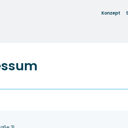
Konzept
essum
raße 31