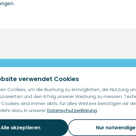
ungen.
ebsite verwendet Cookies
Navigation
Rechtliches
en Cookies, um die Buchung zu ermöglichen, die Nutzung un
zuwerten und den Erfolg unserer Werbung zu messen. Tech
Home
Impressum
Cookies sind immer aktiv, für alles Weitere benötigen wir de
Standorte
Datenschutz
. Mehr dazu in unserer
Datenschutzerklärung
.
Konzept
AGB
Alle akzeptieren
Nur notwendige
Buchen
Kontakt