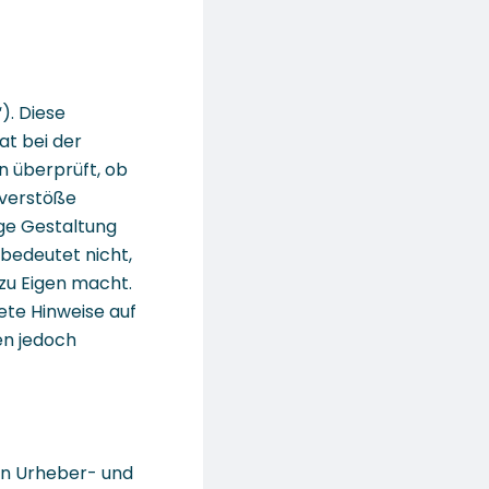
). Diese
at bei der
n überprüft, ob
sverstöße
tige Gestaltung
 bedeutet nicht,
 zu Eigen macht.
ete Hinweise auf
en jedoch
en Urheber- und