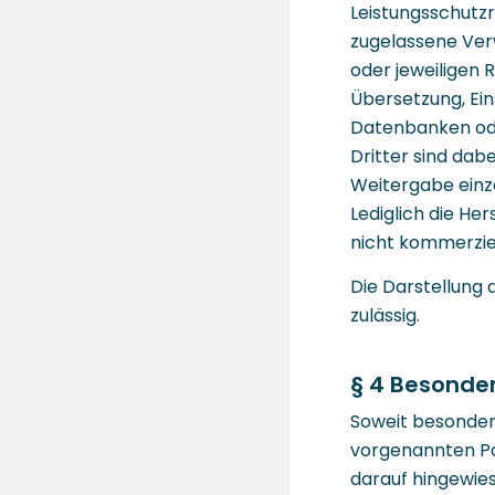
Leistungsschutz
zugelassene Ver
oder jeweiligen 
Übersetzung, Ei
Datenbanken ode
Dritter sind dab
Weitergabe einze
Lediglich die He
nicht kommerziel
Die Darstellung 
zulässig.
§ 4 Besonde
Soweit besonder
vorgenannten Pa
darauf hingewies