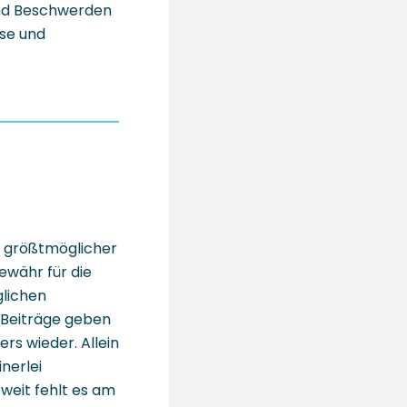
und Beschwerden
sse und
t größtmöglicher
ewähr für die
glichen
 Beiträge geben
rs wieder. Allein
nerlei
weit fehlt es am