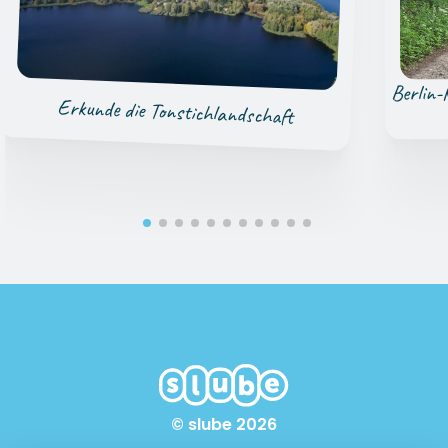
Berlin-
Erkunde die Tonstichlandschaft
© slube 2026