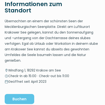
Informationen zum
Standort
Übernachten an einem der schönsten Seen der
Mecklenburgischen Seenplatte. Direkt am Luftkurort
Krakower See gelegen, kannst du den Sonnenaufgang
und -untergang von der Dachterrasse deines slubes
verfolgen. Egal ob Urlaub oder Workation in deinem slube
am Krakower See kannst du abseits des gewohnten
Umfeldes die Seele baumeln lassen und die Natur
genießen.
Windfang 1, 18292 Krakow am See
Check-in ab 15:00 · Check-out bis 11:00
Geöffnet seit April 2023
Buchen