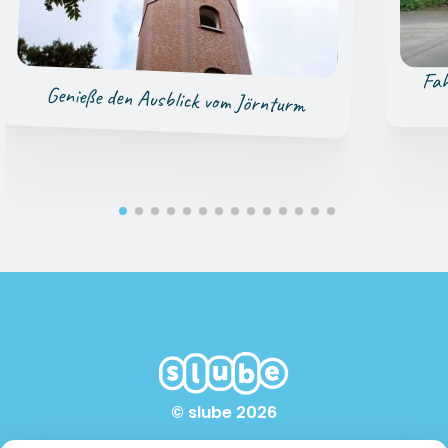
Fah
Genieße den Ausblick vom Jörnturm
© slube 2026