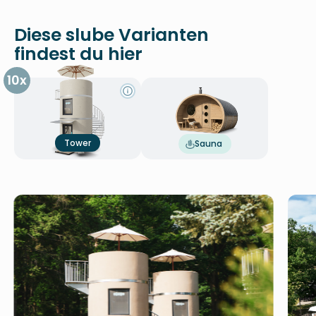
Diese slube Varianten
findest du hier
10x
Tower
Sauna